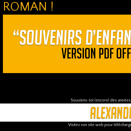
ROMAN !
Souviens-toi (encore) des année
Visitez son site web pour télécharge